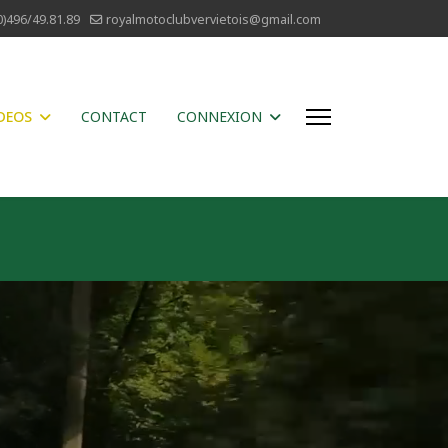
0)496/49.81.89
royalmotoclubvervietois@gmail.com
DEOS
CONTACT
CONNEXION