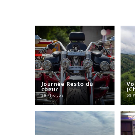
Journée Resto du
Vo
coeur
(C
30 Photos
58 