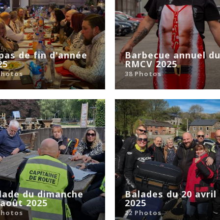
pas de fin d'année
Barbecue annuel d
25
RMCV 2025
Photos
38 Photos
lade du dimanche
Balades du 20 avril
 août 2025
2025
Photos
22 Photos