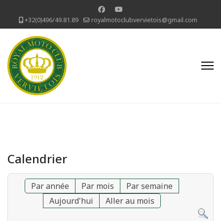
+32(0)496/49.81.89
royalmotoclubvervietois@gmail.com
Calendrier
Par année
Par mois
Par semaine
Aujourd'hui
Aller au mois