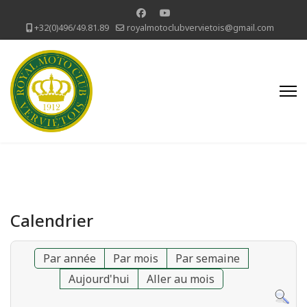
+32(0)496/49.81.89
royalmotoclubvervietois@gmail.com
Calendrier
Par année
Par mois
Par semaine
Aujourd'hui
Aller au mois