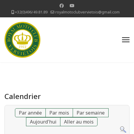
+32(0)496/49.81.89
royalmotoclubvervietois@gmail.com
Calendrier
Par année
Par mois
Par semaine
Aujourd'hui
Aller au mois