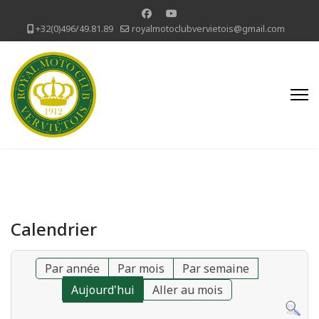
+32(0)496/49.81.89
royalmotoclubvervietois@gmail.com
Calendrier
Par année
Par mois
Par semaine
Aujourd'hui
Aller au mois